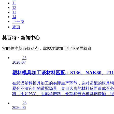
11
12
13
14
下一页
末页
莫百特
· 新闻中心
实时关注莫百特动态，掌控注塑加工行业发展轨迹
25
2026-07
塑料模具加工谈材料匹配：S136、NAK80、2
在武汉塑料模具加工的实际生产环节，选对适配的模具钢种
易分不清它们的适配场景，盲目选贵的材料反而造成不必
料，比如PVC、阻燃类塑料，长期和普通模具钢接触，很容
26
2026-06