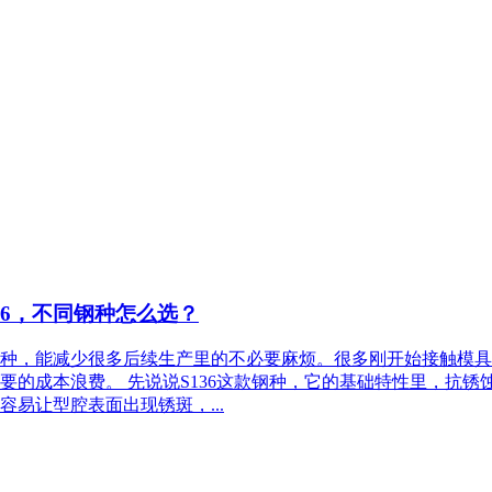
316，不同钢种怎么选？
，能减少很多后续生产里的不必要麻烦。很多刚开始接触模具定制的
要的成本浪费。 先说说S136这款钢种，它的基础特性里，抗
易让型腔表面出现锈斑，...