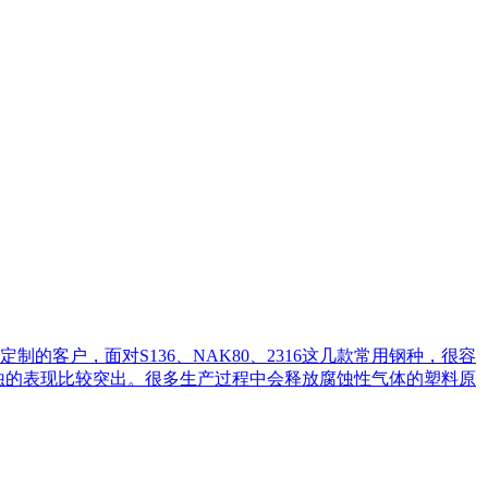
客户，面对S136、NAK80、2316这几款常用钢种，很容
锈蚀的表现比较突出。很多生产过程中会释放腐蚀性气体的塑料原