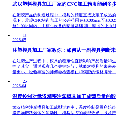
武汉塑料模具加工厂家的CNC加工精度能到多
在塑胶产品的制造过程中，模具的精度直接决定了成品的
况下，常规CNC铣削加工的公差范围在±0.005mm至±0.
丝）的区间内。 1.核心设备的精度基础 加工精度的上限往
11
2026-05
注塑模具加工厂家教你：如何从一副模具判断未
在注塑生产过程中，模具的稳定性直接影响产品质量和生
性？其实，通过观察几个关键细节，就能对模具的未来表
量更小。经验丰富的师傅会检查模仁和模腔的钢材牌号，同
25
2026-04
温度控制对武汉精密注塑模具加工成型质量的影
武汉精密注塑模具加工成型过程中，温度控制是贯穿始终
接影响塑料熔体的流动性、模具型腔的成型效果，以及产