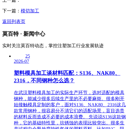
上一篇：
下一篇：
模切加工
返回列表页
莫百特
· 新闻中心
实时关注莫百特动态，掌控注塑加工行业发展轨迹
25
2026-07
塑料模具加工谈材料匹配：S136、NAK80、
2316，不同钢种怎么选？
在武汉塑料模具加工的实际生产环节，选对适配的模具
钢种，能减少很多后续生产里的不必要麻烦。很多刚开
始接触模具定制的客户，面对S136、NAK80、2316这几
款常用钢种，很容易分不清它们的适配场景，盲目选贵
的材料反而造成不必要的成本浪费。 先说说S136这款钢
种，它的基础特性里，抗锈蚀的表现比较突出。很多生
产过程中会释放腐蚀性气体的塑料原料，比如PVC、阻