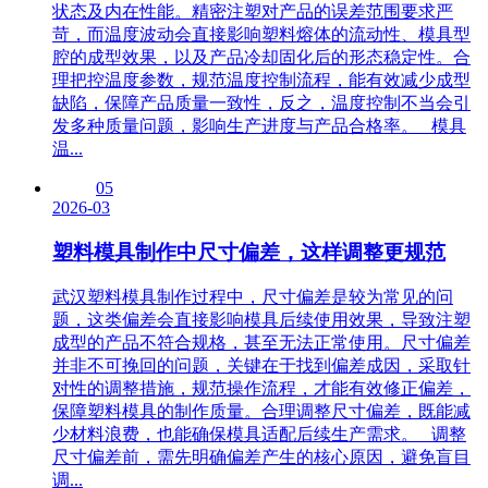
状态及内在性能。精密注塑对产品的误差范围要求严
苛，而温度波动会直接影响塑料熔体的流动性、模具型
腔的成型效果，以及产品冷却固化后的形态稳定性。合
理把控温度参数，规范温度控制流程，能有效减少成型
缺陷，保障产品质量一致性，反之，温度控制不当会引
发多种质量问题，影响生产进度与产品合格率。 模具
温...
05
2026-03
塑料模具制作中尺寸偏差，这样调整更规范
武汉塑料模具制作过程中，尺寸偏差是较为常见的问
题，这类偏差会直接影响模具后续使用效果，导致注塑
成型的产品不符合规格，甚至无法正常使用。尺寸偏差
并非不可挽回的问题，关键在于找到偏差成因，采取针
对性的调整措施，规范操作流程，才能有效修正偏差，
保障塑料模具的制作质量。合理调整尺寸偏差，既能减
少材料浪费，也能确保模具适配后续生产需求。 调整
尺寸偏差前，需先明确偏差产生的核心原因，避免盲目
调...