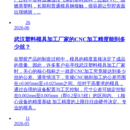
燃类塑料，长期和普通模具钢接触，很容易让型腔表面
出现锈斑，...
26
2026-06
武汉塑料模具加工厂家的CNC加工精度能到多
少丝？
在塑胶产品的制造过程中，模具的精度直接决定了成品
的质量。因此，许多客户在寻找武汉塑料模具加工厂家
时，关心的核心指标之一就是CNC加工究竟能达到多少
丝的公差。通常情况下，常规CNC铣削加工的公差范围
在±0.005mm至±0.025mm之间。但对于高要求的模具，
通过合理的设备配置与工艺控制，尺寸公差可稳定控制
在0.002mm至0.005mm（即0.2至0.5丝）的区间内。 1.核
心设备的精度基础 加工精度的上限往往由硬件决定。专
业的模具...
11
2026-05