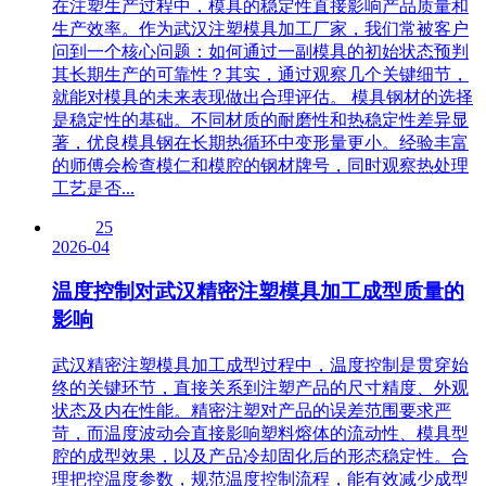
在注塑生产过程中，模具的稳定性直接影响产品质量和
生产效率。作为武汉注塑模具加工厂家，我们常被客户
问到一个核心问题：如何通过一副模具的初始状态预判
其长期生产的可靠性？其实，通过观察几个关键细节，
就能对模具的未来表现做出合理评估。 模具钢材的选择
是稳定性的基础。不同材质的耐磨性和热稳定性差异显
著，优良模具钢在长期热循环中变形量更小。经验丰富
的师傅会检查模仁和模腔的钢材牌号，同时观察热处理
工艺是否...
25
2026-04
温度控制对武汉精密注塑模具加工成型质量的
影响
武汉精密注塑模具加工成型过程中，温度控制是贯穿始
终的关键环节，直接关系到注塑产品的尺寸精度、外观
状态及内在性能。精密注塑对产品的误差范围要求严
苛，而温度波动会直接影响塑料熔体的流动性、模具型
腔的成型效果，以及产品冷却固化后的形态稳定性。合
理把控温度参数，规范温度控制流程，能有效减少成型