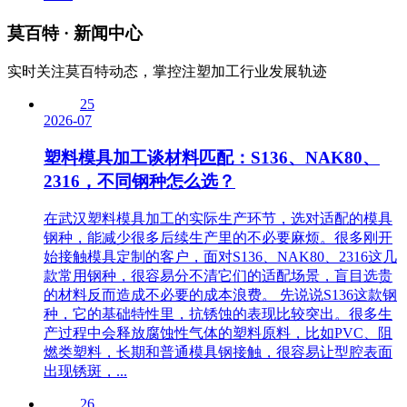
莫百特
· 新闻中心
实时关注莫百特动态，掌控注塑加工行业发展轨迹
25
2026-07
塑料模具加工谈材料匹配：S136、NAK80、
2316，不同钢种怎么选？
在武汉塑料模具加工的实际生产环节，选对适配的模具
钢种，能减少很多后续生产里的不必要麻烦。很多刚开
始接触模具定制的客户，面对S136、NAK80、2316这几
款常用钢种，很容易分不清它们的适配场景，盲目选贵
的材料反而造成不必要的成本浪费。 先说说S136这款钢
种，它的基础特性里，抗锈蚀的表现比较突出。很多生
产过程中会释放腐蚀性气体的塑料原料，比如PVC、阻
燃类塑料，长期和普通模具钢接触，很容易让型腔表面
出现锈斑，...
26