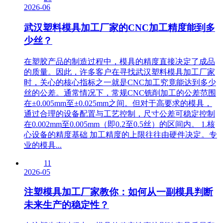
2026-06
武汉塑料模具加工厂家的CNC加工精度能到多
少丝？
在塑胶产品的制造过程中，模具的精度直接决定了成品
的质量。因此，许多客户在寻找武汉塑料模具加工厂家
时，关心的核心指标之一就是CNC加工究竟能达到多少
丝的公差。通常情况下，常规CNC铣削加工的公差范围
在±0.005mm至±0.025mm之间。但对于高要求的模具，
通过合理的设备配置与工艺控制，尺寸公差可稳定控制
在0.002mm至0.005mm（即0.2至0.5丝）的区间内。 1.核
心设备的精度基础 加工精度的上限往往由硬件决定。专
业的模具...
11
2026-05
注塑模具加工厂家教你：如何从一副模具判断
未来生产的稳定性？