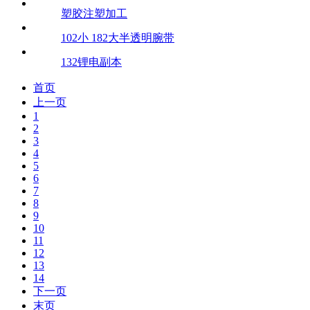
塑胶注塑加工
102小 182大半透明腕带
132锂电副本
首页
上一页
1
2
3
4
5
6
7
8
9
10
11
12
13
14
下一页
末页