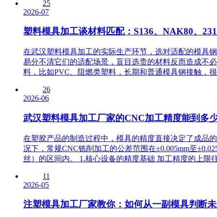
25
2026-07
塑料模具加工谈材料匹配：S136、NAK80、2
在武汉塑料模具加工的实际生产环节，选对适配的模具钢种
易分不清它们的适配场景，盲目选贵的材料反而造成不必
料，比如PVC、阻燃类塑料，长期和普通模具钢接触，很容
26
2026-06
武汉塑料模具加工厂家的CNC加工精度能到多
在塑胶产品的制造过程中，模具的精度直接决定了成品的
况下，常规CNC铣削加工的公差范围在±0.005mm至±0.
丝）的区间内。 1.核心设备的精度基础 加工精度的上限往
11
2026-05
注塑模具加工厂家教你：如何从一副模具判断未