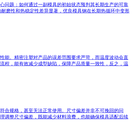
心问题：如何通过一副模具的初始状态预判其长期生产的可靠
的耐磨性和热稳定性差异显著，优良模具钢在长期热循环中变形
性能。精密注塑对产品的误差范围要求严苛，而温度波动会直
流程，能有效减少成型缺陷，保障产品质量一致性，反之，温
符合规格，甚至无法正常使用。尺寸偏差并非不可挽回的问
理调整尺寸偏差，既能减少材料浪费，也能确保模具适配后续