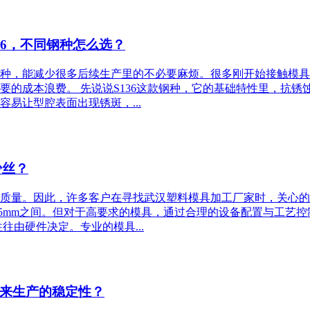
316，不同钢种怎么选？
，能减少很多后续生产里的不必要麻烦。很多刚开始接触模具定制的
要的成本浪费。 先说说S136这款钢种，它的基础特性里，抗
易让型腔表面出现锈斑，...
少丝？
质量。因此，许多客户在寻找武汉塑料模具加工厂家时，关心的
025mm之间。但对于高要求的模具，通过合理的设备配置与工艺控制，尺寸
往由硬件决定。专业的模具...
来生产的稳定性？