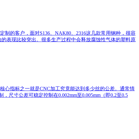
客户，面对S136、NAK80、2316这几款常用钢种，很容
锈蚀的表现比较突出。很多生产过程中会释放腐蚀性气体的塑料原
核心指标之一就是CNC加工究竟能达到多少丝的公差。通常情
公差可稳定控制在0.002mm至0.005mm（即0.2至0.5