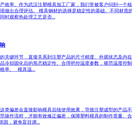
产效率。作为武汉注塑模具加工厂家，我们常被客户问到一个核
现做出合理评估。 模具钢材的选择是稳定性的基础。不同材质
时观察热处理工艺是否...
响
的关键环节，直接关系到注塑产品的尺寸精度、外观状态及内在
品冷却固化后的形态稳定性。合理把控温度参数，规范温度控制
率。 模具温...
这类偏差会直接影响模具后续使用效果，导致注塑成型的产品不
范操作流程，才能有效修正偏差，保障塑料模具的制作质量。合
因，避免盲目调...