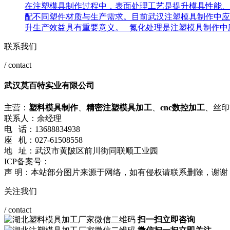
在注塑模具制作过程中，表面处理工艺是提升模具性能、
配不同塑件材质与生产需求。目前武汉注塑模具制作中应
升生产效益具有重要意义。 氮化处理是注塑模具制作中应
联系我们
/ contact
武汉莫百特实业有限公司
主营：
塑料模具制作
、
精密注塑模具加工
、
cnc数控加工
、丝印
联系人：余经理
电 话：13688834938
座 机：027-61508558
地 址：武汉市黄陂区前川街同联顺工业园
ICP备案号：
鄂ICP备2024086301号-1
鄂ICP备2024086301号-2
声 明：本站部分图片来源于网络，如有侵权请联系删除，谢谢
关注我们
/ contact
扫一扫立即咨询