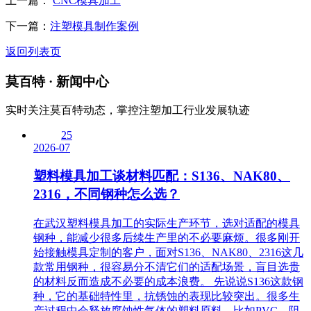
上一篇：
CNC模具加工
下一篇：
注塑模具制作案例
返回列表页
莫百特
· 新闻中心
实时关注莫百特动态，掌控注塑加工行业发展轨迹
25
2026-07
塑料模具加工谈材料匹配：S136、NAK80、
2316，不同钢种怎么选？
在武汉塑料模具加工的实际生产环节，选对适配的模具
钢种，能减少很多后续生产里的不必要麻烦。很多刚开
始接触模具定制的客户，面对S136、NAK80、2316这几
款常用钢种，很容易分不清它们的适配场景，盲目选贵
的材料反而造成不必要的成本浪费。 先说说S136这款钢
种，它的基础特性里，抗锈蚀的表现比较突出。很多生
产过程中会释放腐蚀性气体的塑料原料，比如PVC、阻