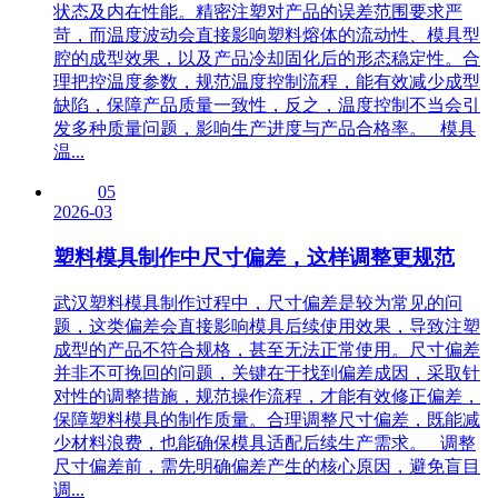
状态及内在性能。精密注塑对产品的误差范围要求严
苛，而温度波动会直接影响塑料熔体的流动性、模具型
腔的成型效果，以及产品冷却固化后的形态稳定性。合
理把控温度参数，规范温度控制流程，能有效减少成型
缺陷，保障产品质量一致性，反之，温度控制不当会引
发多种质量问题，影响生产进度与产品合格率。 模具
温...
05
2026-03
塑料模具制作中尺寸偏差，这样调整更规范
武汉塑料模具制作过程中，尺寸偏差是较为常见的问
题，这类偏差会直接影响模具后续使用效果，导致注塑
成型的产品不符合规格，甚至无法正常使用。尺寸偏差
并非不可挽回的问题，关键在于找到偏差成因，采取针
对性的调整措施，规范操作流程，才能有效修正偏差，
保障塑料模具的制作质量。合理调整尺寸偏差，既能减
少材料浪费，也能确保模具适配后续生产需求。 调整
尺寸偏差前，需先明确偏差产生的核心原因，避免盲目
调...