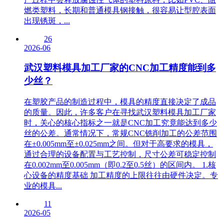
燃类塑料，长期和普通模具钢接触，很容易让型腔表面
出现锈斑，...
26
2026-06
武汉塑料模具加工厂家的CNC加工精度能到多
少丝？
在塑胶产品的制造过程中，模具的精度直接决定了成品
的质量。因此，许多客户在寻找武汉塑料模具加工厂家
时，关心的核心指标之一就是CNC加工究竟能达到多少
丝的公差。通常情况下，常规CNC铣削加工的公差范围
在±0.005mm至±0.025mm之间。但对于高要求的模具，
通过合理的设备配置与工艺控制，尺寸公差可稳定控制
在0.002mm至0.005mm（即0.2至0.5丝）的区间内。 1.核
心设备的精度基础 加工精度的上限往往由硬件决定。专
业的模具...
11
2026-05