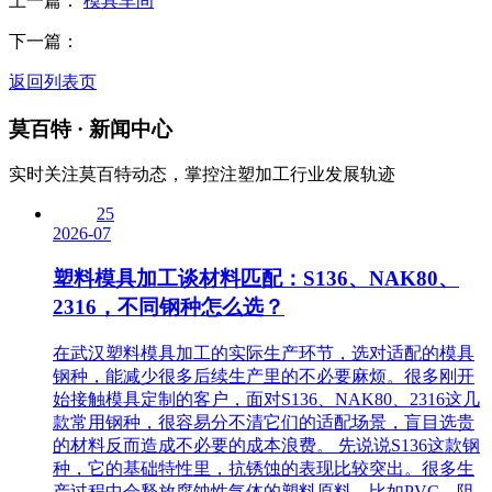
上一篇：
模具车间
下一篇：
返回列表页
莫百特
· 新闻中心
实时关注莫百特动态，掌控注塑加工行业发展轨迹
25
2026-07
塑料模具加工谈材料匹配：S136、NAK80、
2316，不同钢种怎么选？
在武汉塑料模具加工的实际生产环节，选对适配的模具
钢种，能减少很多后续生产里的不必要麻烦。很多刚开
始接触模具定制的客户，面对S136、NAK80、2316这几
款常用钢种，很容易分不清它们的适配场景，盲目选贵
的材料反而造成不必要的成本浪费。 先说说S136这款钢
种，它的基础特性里，抗锈蚀的表现比较突出。很多生
产过程中会释放腐蚀性气体的塑料原料，比如PVC、阻