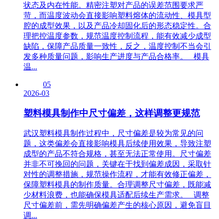
状态及内在性能。精密注塑对产品的误差范围要求严
苛，而温度波动会直接影响塑料熔体的流动性、模具型
腔的成型效果，以及产品冷却固化后的形态稳定性。合
理把控温度参数，规范温度控制流程，能有效减少成型
缺陷，保障产品质量一致性，反之，温度控制不当会引
发多种质量问题，影响生产进度与产品合格率。 模具
温...
05
2026-03
塑料模具制作中尺寸偏差，这样调整更规范
武汉塑料模具制作过程中，尺寸偏差是较为常见的问
题，这类偏差会直接影响模具后续使用效果，导致注塑
成型的产品不符合规格，甚至无法正常使用。尺寸偏差
并非不可挽回的问题，关键在于找到偏差成因，采取针
对性的调整措施，规范操作流程，才能有效修正偏差，
保障塑料模具的制作质量。合理调整尺寸偏差，既能减
少材料浪费，也能确保模具适配后续生产需求。 调整
尺寸偏差前，需先明确偏差产生的核心原因，避免盲目
调...