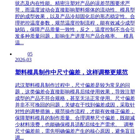
状态及内在性能。精密注塑对产品的误差范围要求严
苛，而温度波动会直接影响塑料熔体的流动性、模具型
腔的成型效果，以及产品冷却固化后的形态稳定性。合
理把控温度参数，规范温度控制流程，能有效减少成型
缺陷，保障产品质量一致性，反之，温度控制不当会引
发多种质量问题，影响生产进度与产品合格率。 模具
温...
05
2026-03
塑料模具制作中尺寸偏差，这样调整更规范
武汉塑料模具制作过程中，尺寸偏差是较为常见的问
题，这类偏差会直接影响模具后续使用效果，导致注塑
成型的产品不符合规格，甚至无法正常使用。尺寸偏差
并非不可挽回的问题，关键在于找到偏差成因，采取针
对性的调整措施，规范操作流程，才能有效修正偏差，
保障塑料模具的制作质量。合理调整尺寸偏差，既能减
少材料浪费，也能确保模具适配后续生产需求。 调整
尺寸偏差前，需先明确偏差产生的核心原因，避免盲目
调...