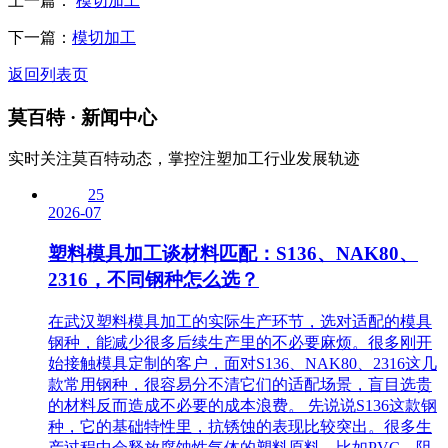
上一篇：
模切加工
下一篇：
模切加工
返回列表页
莫百特
· 新闻中心
实时关注莫百特动态，掌控注塑加工行业发展轨迹
25
2026-07
塑料模具加工谈材料匹配：S136、NAK80、
2316，不同钢种怎么选？
在武汉塑料模具加工的实际生产环节，选对适配的模具
钢种，能减少很多后续生产里的不必要麻烦。很多刚开
始接触模具定制的客户，面对S136、NAK80、2316这几
款常用钢种，很容易分不清它们的适配场景，盲目选贵
的材料反而造成不必要的成本浪费。 先说说S136这款钢
种，它的基础特性里，抗锈蚀的表现比较突出。很多生
产过程中会释放腐蚀性气体的塑料原料，比如PVC、阻