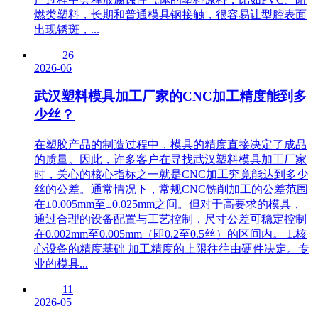
燃类塑料，长期和普通模具钢接触，很容易让型腔表面
出现锈斑，...
26
2026-06
武汉塑料模具加工厂家的CNC加工精度能到多
少丝？
在塑胶产品的制造过程中，模具的精度直接决定了成品
的质量。因此，许多客户在寻找武汉塑料模具加工厂家
时，关心的核心指标之一就是CNC加工究竟能达到多少
丝的公差。通常情况下，常规CNC铣削加工的公差范围
在±0.005mm至±0.025mm之间。但对于高要求的模具，
通过合理的设备配置与工艺控制，尺寸公差可稳定控制
在0.002mm至0.005mm（即0.2至0.5丝）的区间内。 1.核
心设备的精度基础 加工精度的上限往往由硬件决定。专
业的模具...
11
2026-05