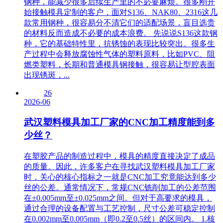
钢种，能减少很多后续生产里的不必要麻烦。很多刚开
始接触模具定制的客户，面对S136、NAK80、2316这几
款常用钢种，很容易分不清它们的适配场景，盲目选贵
的材料反而造成不必要的成本浪费。 先说说S136这款钢
种，它的基础特性里，抗锈蚀的表现比较突出。很多生
产过程中会释放腐蚀性气体的塑料原料，比如PVC、阻
燃类塑料，长期和普通模具钢接触，很容易让型腔表面
出现锈斑，...
26
2026-06
武汉塑料模具加工厂家的CNC加工精度能到多
少丝？
在塑胶产品的制造过程中，模具的精度直接决定了成品
的质量。因此，许多客户在寻找武汉塑料模具加工厂家
时，关心的核心指标之一就是CNC加工究竟能达到多少
丝的公差。通常情况下，常规CNC铣削加工的公差范围
在±0.005mm至±0.025mm之间。但对于高要求的模具，
通过合理的设备配置与工艺控制，尺寸公差可稳定控制
在0.002mm至0.005mm（即0.2至0.5丝）的区间内。 1.核