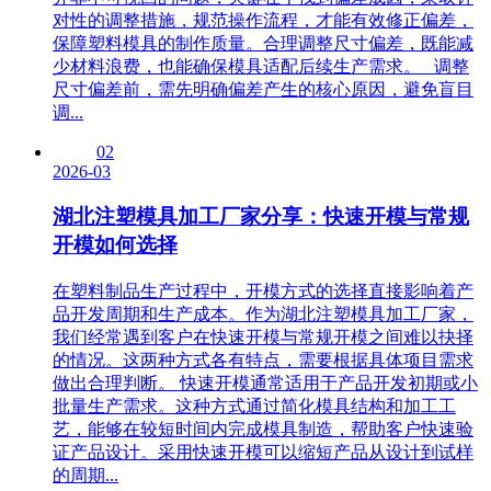
对性的调整措施，规范操作流程，才能有效修正偏差，
保障塑料模具的制作质量。合理调整尺寸偏差，既能减
少材料浪费，也能确保模具适配后续生产需求。 调整
尺寸偏差前，需先明确偏差产生的核心原因，避免盲目
调...
02
2026-03
湖北注塑模具加工厂家分享：快速开模与常规
开模如何选择
在塑料制品生产过程中，开模方式的选择直接影响着产
品开发周期和生产成本。作为湖北注塑模具加工厂家，
我们经常遇到客户在快速开模与常规开模之间难以抉择
的情况。这两种方式各有特点，需要根据具体项目需求
做出合理判断。 快速开模通常适用于产品开发初期或小
批量生产需求。这种方式通过简化模具结构和加工工
艺，能够在较短时间内完成模具制造，帮助客户快速验
证产品设计。采用快速开模可以缩短产品从设计到试样
的周期...