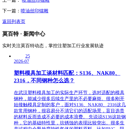
上一篇：
喷油丝印镭雕
下一篇：
喷油丝印镭雕
返回列表页
莫百特
· 新闻中心
实时关注莫百特动态，掌控注塑加工行业发展轨迹
25
2026-07
塑料模具加工谈材料匹配：S136、NAK80、
2316，不同钢种怎么选？
在武汉塑料模具加工的实际生产环节，选对适配的模具
钢种，能减少很多后续生产里的不必要麻烦。很多刚开
始接触模具定制的客户，面对S136、NAK80、2316这几
款常用钢种，很容易分不清它们的适配场景，盲目选贵
的材料反而造成不必要的成本浪费。 先说说S136这款钢
种，它的基础特性里，抗锈蚀的表现比较突出。很多生
产过程中会释放腐蚀性气体的塑料原料，比如PVC、阻