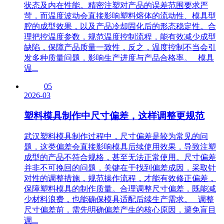
状态及内在性能。精密注塑对产品的误差范围要求严
苛，而温度波动会直接影响塑料熔体的流动性、模具型
腔的成型效果，以及产品冷却固化后的形态稳定性。合
理把控温度参数，规范温度控制流程，能有效减少成型
缺陷，保障产品质量一致性，反之，温度控制不当会引
发多种质量问题，影响生产进度与产品合格率。 模具
温...
05
2026-03
塑料模具制作中尺寸偏差，这样调整更规范
武汉塑料模具制作过程中，尺寸偏差是较为常见的问
题，这类偏差会直接影响模具后续使用效果，导致注塑
成型的产品不符合规格，甚至无法正常使用。尺寸偏差
并非不可挽回的问题，关键在于找到偏差成因，采取针
对性的调整措施，规范操作流程，才能有效修正偏差，
保障塑料模具的制作质量。合理调整尺寸偏差，既能减
少材料浪费，也能确保模具适配后续生产需求。 调整
尺寸偏差前，需先明确偏差产生的核心原因，避免盲目
调...