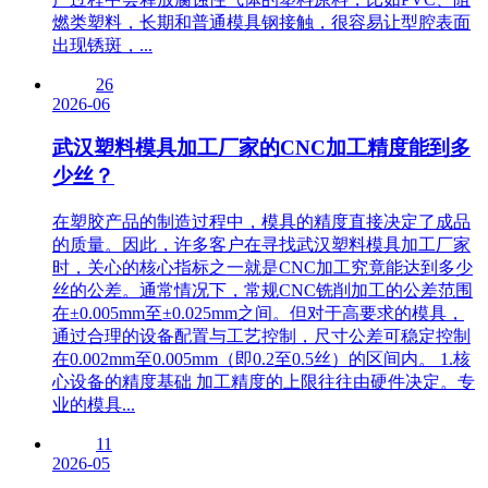
燃类塑料，长期和普通模具钢接触，很容易让型腔表面
出现锈斑，...
26
2026-06
武汉塑料模具加工厂家的CNC加工精度能到多
少丝？
在塑胶产品的制造过程中，模具的精度直接决定了成品
的质量。因此，许多客户在寻找武汉塑料模具加工厂家
时，关心的核心指标之一就是CNC加工究竟能达到多少
丝的公差。通常情况下，常规CNC铣削加工的公差范围
在±0.005mm至±0.025mm之间。但对于高要求的模具，
通过合理的设备配置与工艺控制，尺寸公差可稳定控制
在0.002mm至0.005mm（即0.2至0.5丝）的区间内。 1.核
心设备的精度基础 加工精度的上限往往由硬件决定。专
业的模具...
11
2026-05