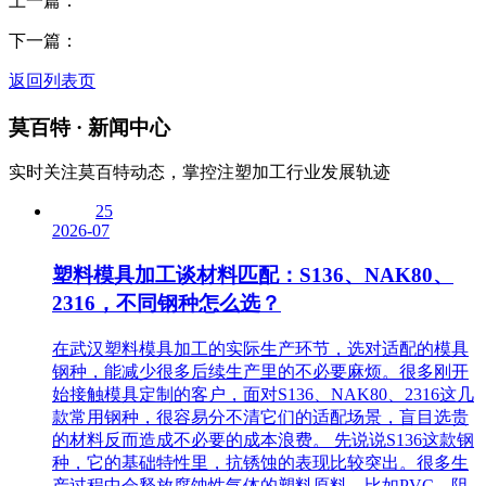
上一篇：
下一篇：
返回列表页
莫百特
· 新闻中心
实时关注莫百特动态，掌控注塑加工行业发展轨迹
25
2026-07
塑料模具加工谈材料匹配：S136、NAK80、
2316，不同钢种怎么选？
在武汉塑料模具加工的实际生产环节，选对适配的模具
钢种，能减少很多后续生产里的不必要麻烦。很多刚开
始接触模具定制的客户，面对S136、NAK80、2316这几
款常用钢种，很容易分不清它们的适配场景，盲目选贵
的材料反而造成不必要的成本浪费。 先说说S136这款钢
种，它的基础特性里，抗锈蚀的表现比较突出。很多生
产过程中会释放腐蚀性气体的塑料原料，比如PVC、阻