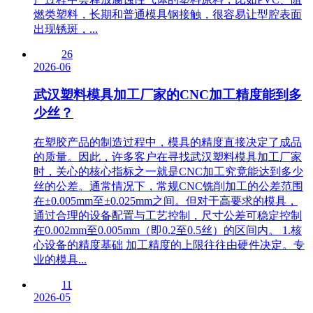
燃类塑料，长期和普通模具钢接触，很容易让型腔表面
出现锈斑，...
26
2026-06
武汉塑料模具加工厂家的CNC加工精度能到多
少丝？
在塑胶产品的制造过程中，模具的精度直接决定了成品
的质量。因此，许多客户在寻找武汉塑料模具加工厂家
时，关心的核心指标之一就是CNC加工究竟能达到多少
丝的公差。通常情况下，常规CNC铣削加工的公差范围
在±0.005mm至±0.025mm之间。但对于高要求的模具，
通过合理的设备配置与工艺控制，尺寸公差可稳定控制
在0.002mm至0.005mm（即0.2至0.5丝）的区间内。 1.核
心设备的精度基础 加工精度的上限往往由硬件决定。专
业的模具...
11
2026-05