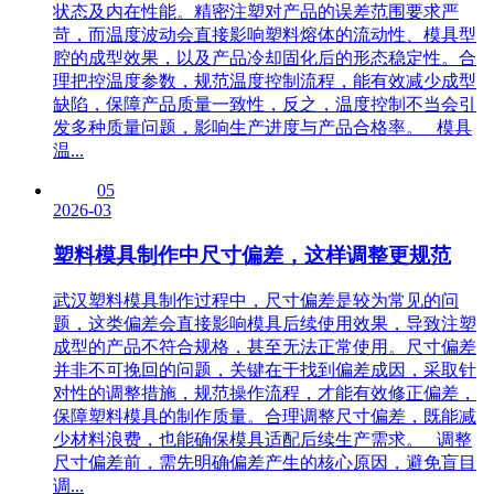
状态及内在性能。精密注塑对产品的误差范围要求严
苛，而温度波动会直接影响塑料熔体的流动性、模具型
腔的成型效果，以及产品冷却固化后的形态稳定性。合
理把控温度参数，规范温度控制流程，能有效减少成型
缺陷，保障产品质量一致性，反之，温度控制不当会引
发多种质量问题，影响生产进度与产品合格率。 模具
温...
05
2026-03
塑料模具制作中尺寸偏差，这样调整更规范
武汉塑料模具制作过程中，尺寸偏差是较为常见的问
题，这类偏差会直接影响模具后续使用效果，导致注塑
成型的产品不符合规格，甚至无法正常使用。尺寸偏差
并非不可挽回的问题，关键在于找到偏差成因，采取针
对性的调整措施，规范操作流程，才能有效修正偏差，
保障塑料模具的制作质量。合理调整尺寸偏差，既能减
少材料浪费，也能确保模具适配后续生产需求。 调整
尺寸偏差前，需先明确偏差产生的核心原因，避免盲目
调...