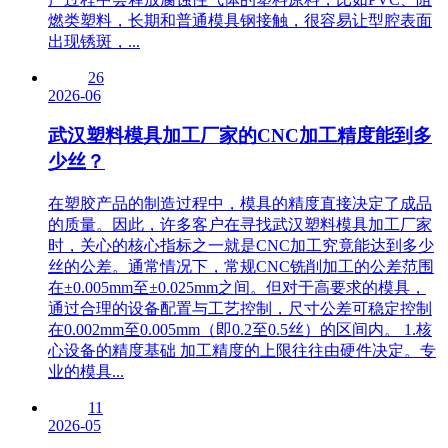
燃类塑料，长期和普通模具钢接触，很容易让型腔表面
出现锈斑，...
26
2026-06
武汉塑料模具加工厂家的CNC加工精度能到多
少丝？
在塑胶产品的制造过程中，模具的精度直接决定了成品
的质量。因此，许多客户在寻找武汉塑料模具加工厂家
时，关心的核心指标之一就是CNC加工究竟能达到多少
丝的公差。通常情况下，常规CNC铣削加工的公差范围
在±0.005mm至±0.025mm之间。但对于高要求的模具，
通过合理的设备配置与工艺控制，尺寸公差可稳定控制
在0.002mm至0.005mm（即0.2至0.5丝）的区间内。 1.核
心设备的精度基础 加工精度的上限往往由硬件决定。专
业的模具...
11
2026-05