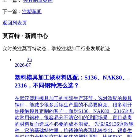
上一篇：
模具制造案例
下一篇：
注塑车间
返回列表页
莫百特
· 新闻中心
实时关注莫百特动态，掌控注塑加工行业发展轨迹
25
2026-07
塑料模具加工谈材料匹配：S136、NAK80、
2316，不同钢种怎么选？
在武汉塑料模具加工的实际生产环节，选对适配的模具
钢种，能减少很多后续生产里的不必要麻烦。很多刚开
始接触模具定制的客户，面对S136、NAK80、2316这几
款常用钢种，很容易分不清它们的适配场景，盲目选贵
的材料反而造成不必要的成本浪费。 先说说S136这款钢
种，它的基础特性里，抗锈蚀的表现比较突出。很多生
产过程中会释放腐蚀性气体的塑料原料，比如PVC、阻