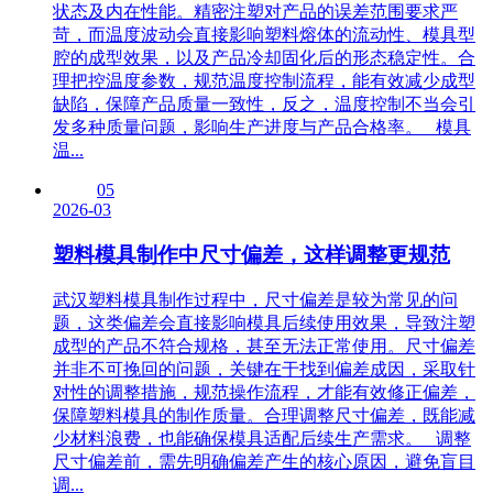
状态及内在性能。精密注塑对产品的误差范围要求严
苛，而温度波动会直接影响塑料熔体的流动性、模具型
腔的成型效果，以及产品冷却固化后的形态稳定性。合
理把控温度参数，规范温度控制流程，能有效减少成型
缺陷，保障产品质量一致性，反之，温度控制不当会引
发多种质量问题，影响生产进度与产品合格率。 模具
温...
05
2026-03
塑料模具制作中尺寸偏差，这样调整更规范
武汉塑料模具制作过程中，尺寸偏差是较为常见的问
题，这类偏差会直接影响模具后续使用效果，导致注塑
成型的产品不符合规格，甚至无法正常使用。尺寸偏差
并非不可挽回的问题，关键在于找到偏差成因，采取针
对性的调整措施，规范操作流程，才能有效修正偏差，
保障塑料模具的制作质量。合理调整尺寸偏差，既能减
少材料浪费，也能确保模具适配后续生产需求。 调整
尺寸偏差前，需先明确偏差产生的核心原因，避免盲目
调...