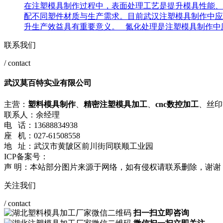
在注塑模具制作过程中，表面处理工艺是提升模具性能、
配不同塑件材质与生产需求。目前武汉注塑模具制作中应
升生产效益具有重要意义。 氮化处理是注塑模具制作中应
联系我们
/ contact
武汉莫百特实业有限公司
主营：
塑料模具制作
、
精密注塑模具加工
、
cnc数控加工
、丝印
联系人：余经理
电 话：13688834938
座 机：027-61508558
地 址：武汉市黄陂区前川街同联顺工业园
ICP备案号：
鄂ICP备2024086301号-1
鄂ICP备2024086301号-2
声 明：本站部分图片来源于网络，如有侵权请联系删除，谢谢
关注我们
/ contact
扫一扫立即咨询