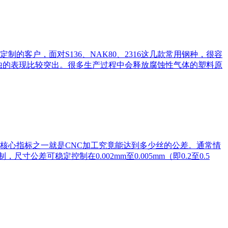
客户，面对S136、NAK80、2316这几款常用钢种，很容
锈蚀的表现比较突出。很多生产过程中会释放腐蚀性气体的塑料原
核心指标之一就是CNC加工究竟能达到多少丝的公差。通常情
公差可稳定控制在0.002mm至0.005mm（即0.2至0.5