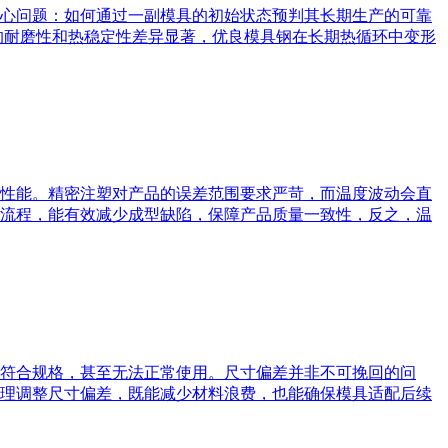
心问题：如何通过一副模具的初始状态预判其长期生产的可靠
的耐磨性和热稳定性差异显著，优良模具钢在长期热循环中变形
性能。精密注塑对产品的误差范围要求严苛，而温度波动会直
流程，能有效减少成型缺陷，保障产品质量一致性，反之，温
符合规格，甚至无法正常使用。尺寸偏差并非不可挽回的问
理调整尺寸偏差，既能减少材料浪费，也能确保模具适配后续