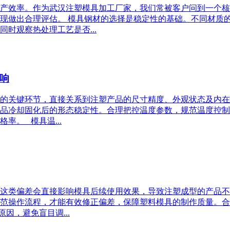
产效率。作为武汉注塑模具加工厂家，我们常被客户问到一个核
现做出合理评估。 模具钢材的选择是稳定性的基础。不同材质
时观察热处理工艺是否...
响
的关键环节，直接关系到注塑产品的尺寸精度、外观状态及内在
品冷却固化后的形态稳定性。合理把控温度参数，规范温度控制
率。 模具温...
这类偏差会直接影响模具后续使用效果，导致注塑成型的产品不
范操作流程，才能有效修正偏差，保障塑料模具的制作质量。合
因，避免盲目调...