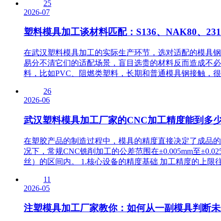
25
2026-07
塑料模具加工谈材料匹配：S136、NAK80、2
在武汉塑料模具加工的实际生产环节，选对适配的模具钢种
易分不清它们的适配场景，盲目选贵的材料反而造成不必
料，比如PVC、阻燃类塑料，长期和普通模具钢接触，很容
26
2026-06
武汉塑料模具加工厂家的CNC加工精度能到多
在塑胶产品的制造过程中，模具的精度直接决定了成品的
况下，常规CNC铣削加工的公差范围在±0.005mm至±0.
丝）的区间内。 1.核心设备的精度基础 加工精度的上限往
11
2026-05
注塑模具加工厂家教你：如何从一副模具判断未