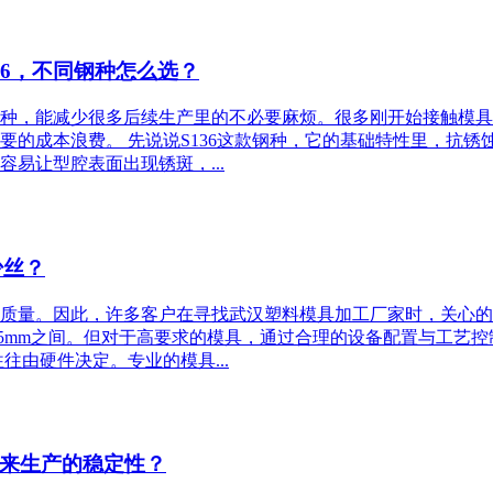
316，不同钢种怎么选？
，能减少很多后续生产里的不必要麻烦。很多刚开始接触模具定制的
要的成本浪费。 先说说S136这款钢种，它的基础特性里，抗
易让型腔表面出现锈斑，...
少丝？
质量。因此，许多客户在寻找武汉塑料模具加工厂家时，关心的
025mm之间。但对于高要求的模具，通过合理的设备配置与工艺控制，尺寸
往由硬件决定。专业的模具...
来生产的稳定性？