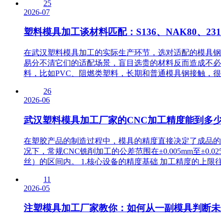
25
2026-07
塑料模具加工谈材料匹配：S136、NAK80、2
在武汉塑料模具加工的实际生产环节，选对适配的模具钢种
易分不清它们的适配场景，盲目选贵的材料反而造成不必
料，比如PVC、阻燃类塑料，长期和普通模具钢接触，很容
26
2026-06
武汉塑料模具加工厂家的CNC加工精度能到多
在塑胶产品的制造过程中，模具的精度直接决定了成品的
况下，常规CNC铣削加工的公差范围在±0.005mm至±0.
丝）的区间内。 1.核心设备的精度基础 加工精度的上限往
11
2026-05
注塑模具加工厂家教你：如何从一副模具判断未