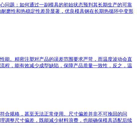
心问题：如何通过一副模具的初始状态预判其长期生产的可靠
的耐磨性和热稳定性差异显著，优良模具钢在长期热循环中变形
性能。精密注塑对产品的误差范围要求严苛，而温度波动会直
流程，能有效减少成型缺陷，保障产品质量一致性，反之，温
符合规格，甚至无法正常使用。尺寸偏差并非不可挽回的问
理调整尺寸偏差，既能减少材料浪费，也能确保模具适配后续