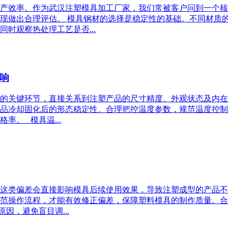
产效率。作为武汉注塑模具加工厂家，我们常被客户问到一个核
现做出合理评估。 模具钢材的选择是稳定性的基础。不同材质
时观察热处理工艺是否...
响
的关键环节，直接关系到注塑产品的尺寸精度、外观状态及内在
品冷却固化后的形态稳定性。合理把控温度参数，规范温度控制
率。 模具温...
这类偏差会直接影响模具后续使用效果，导致注塑成型的产品不
范操作流程，才能有效修正偏差，保障塑料模具的制作质量。合
因，避免盲目调...