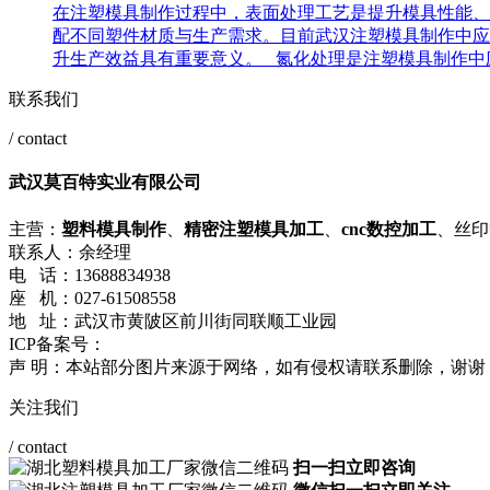
在注塑模具制作过程中，表面处理工艺是提升模具性能、
配不同塑件材质与生产需求。目前武汉注塑模具制作中应
升生产效益具有重要意义。 氮化处理是注塑模具制作中应
联系我们
/ contact
武汉莫百特实业有限公司
主营：
塑料模具制作
、
精密注塑模具加工
、
cnc数控加工
、丝印
联系人：余经理
电 话：13688834938
座 机：027-61508558
地 址：武汉市黄陂区前川街同联顺工业园
ICP备案号：
鄂ICP备2024086301号-1
鄂ICP备2024086301号-2
声 明：本站部分图片来源于网络，如有侵权请联系删除，谢谢
关注我们
/ contact
扫一扫立即咨询