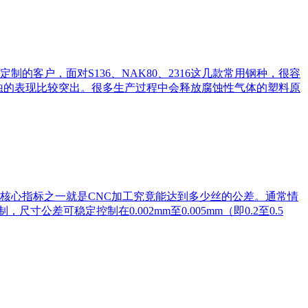
客户，面对S136、NAK80、2316这几款常用钢种，很容
锈蚀的表现比较突出。很多生产过程中会释放腐蚀性气体的塑料原
核心指标之一就是CNC加工究竟能达到多少丝的公差。通常情
公差可稳定控制在0.002mm至0.005mm（即0.2至0.5