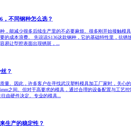
316，不同钢种怎么选？
，能减少很多后续生产里的不必要麻烦。很多刚开始接触模具定制的
要的成本浪费。 先说说S136这款钢种，它的基础特性里，抗
易让型腔表面出现锈斑，...
少丝？
质量。因此，许多客户在寻找武汉塑料模具加工厂家时，关心的
025mm之间。但对于高要求的模具，通过合理的设备配置与工艺控制，尺寸
往由硬件决定。专业的模具...
来生产的稳定性？